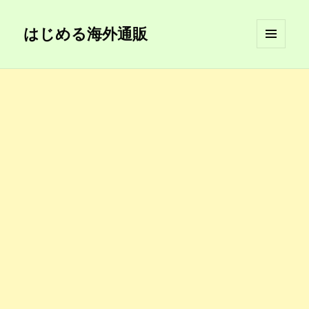
はじめる海外通販
メニュ
ーとウ
ィジェ
ット