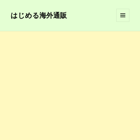
はじめる海外通販
メニュ
ーとウ
ィジェ
ット