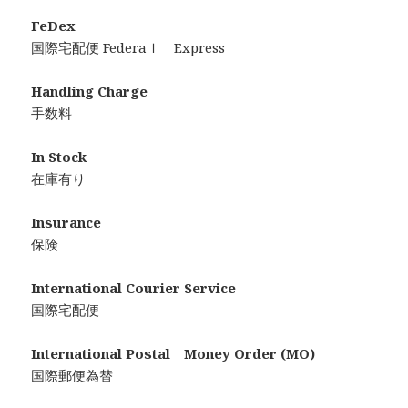
FeDex
国際宅配便 Federaｌ Express
Handling Charge
手数料
In Stock
在庫有り
Insurance
保険
International Courier Service
国際宅配便
International Postal Money Order (MO)
国際郵便為替