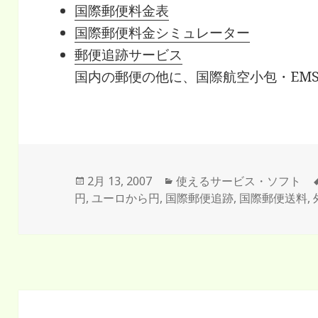
国際郵便料金表
国際郵便料金シミュレーター
郵便追跡サービス
国内の郵便の他に、国際航空小包・EM
投
2月 13, 2007
カ
使えるサービス・ソフト
円
,
稿
ユーロから円
,
国際郵便追跡
テ
,
国際郵便送料
,
日:
ゴ
リ
ー