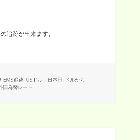
Sの追跡が出来ます。
タ
EMS追跡
,
USドル→日本円
,
ドルから
外国為替レート
グ