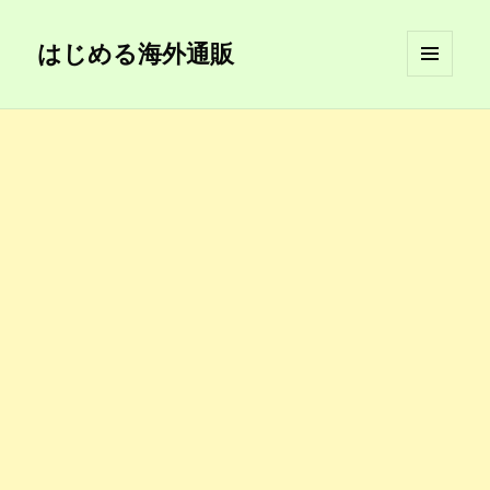
はじめる海外通販
メニュ
ーとウ
ィジェ
ット