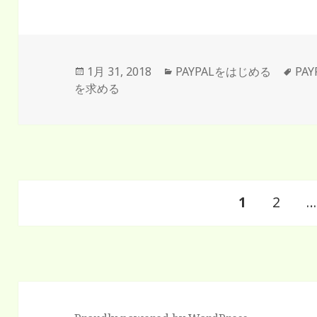
投
カ
タ
1月 31, 2018
PAYPALをはじめる
PA
稿
テ
グ
を求める
日:
ゴ
リ
ー
投
ペ
ペ
1
2
…
稿
ナ
ー
ー
ビ
ゲ
ジ
ジ
ー