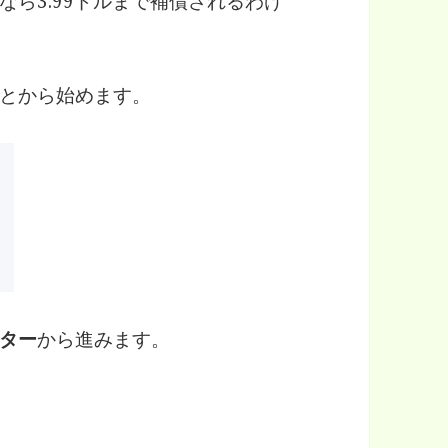
ら3.99ドルまで補償されるわけ
とから始めます。
ター
から進みます。
に相手から連絡が来ないのでPayPalで問題を報告した