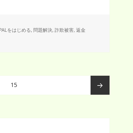
YPALをはじめる
,
問題解決
,
詐欺被害
,
返金
ペ
15
ー
次ペー
ジ
ジ